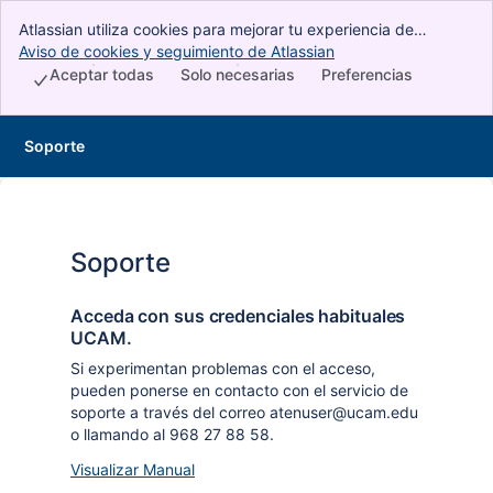
Atlassian utiliza cookies para mejorar tu experiencia de
navegación, realizar análisis e investigaciones y gestionar la
Aviso de cookies y seguimiento de Atlassian
, (opens new window)
publicidad. Acepta todas las cookies para indicar que aceptas
Aceptar todas
Solo necesarias
Preferencias
su uso en tu dispositivo.
Soporte
Soporte
Acceda con sus credenciales habituales
UCAM.
Si experimentan problemas con el acceso,
pueden ponerse en contacto con el servicio de
soporte a través del correo atenuser@ucam.edu
o llamando al 968 27 88 58.
Visualizar Manual